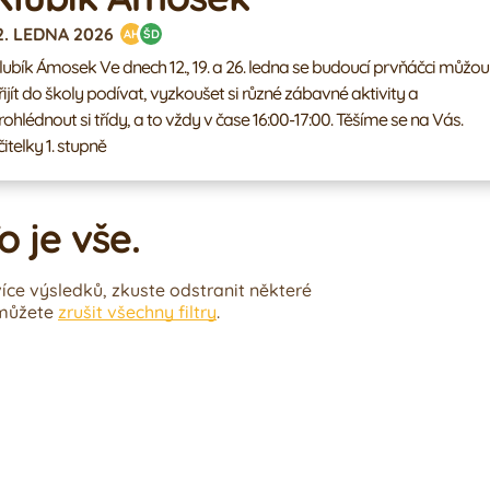
2. LEDNA 2026
AH
ŠD
Ámosek Ve dnech 12., 19. a 26. ledna se budoucí prvňáčci můžou
řijít do školy podívat, vyzkoušet si různé zábavné aktivity a
ohlédnout si třídy, a to vždy v čase 16:00-17:00. Těšíme se na Vás.
čitelky 1. stupně
o je vše.
íce výsledků, zkuste odstranit některé
 můžete
zrušit všechny filtry
.