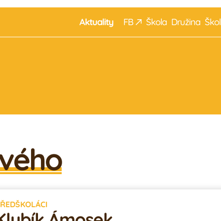
Aktuality
F
B
Škola
Družina
Škol
Galerie
Náš tým
Žáci
Rodiče
ového
ŘEDŠKOLÁCI
Klubík Ámosek