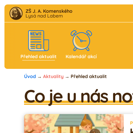
ZŠ J. A. Komenského
Lysá nad Labem
Aktuality
F
B
Škola
Družina
Školní klub
Jídelna
Přehled aktualit
Kalendář akcí
Úvod
→
Aktuality
→
Přehled aktualit
Co je u nás n
P