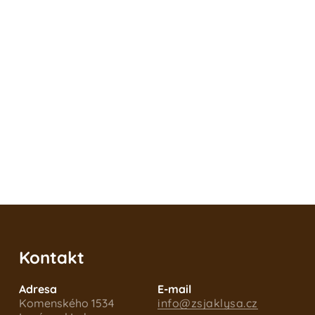
Kontakt
Adresa
E-mail
Komenského 1534
info@zsjaklysa.cz