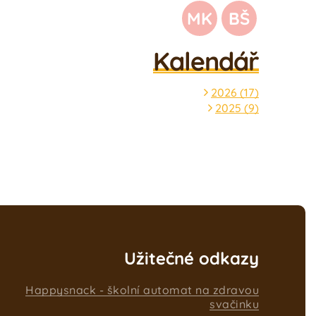
MK
BŠ
Kalendář
2026
(
17
)
2025
(
9
)
Užitečné odkazy
Happysnack - školní automat na zdravou
svačinku