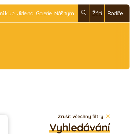
ní klub
Jídelna
Galerie
Náš tým
Žáci
Rodiče
Zrušit všechny filtry
Vyhledávání