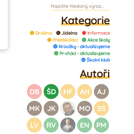
Kategorie
Družina
Jídelna
Informace
Předškoláci
Akce školy
Kroužky - aktualizujeme
Prvňáci - aktualizujeme
Školní klub
Autoři
DB
ŠD
HF
AH
AJ
MK
JK
MO
SS
LV
RV
EN
PM