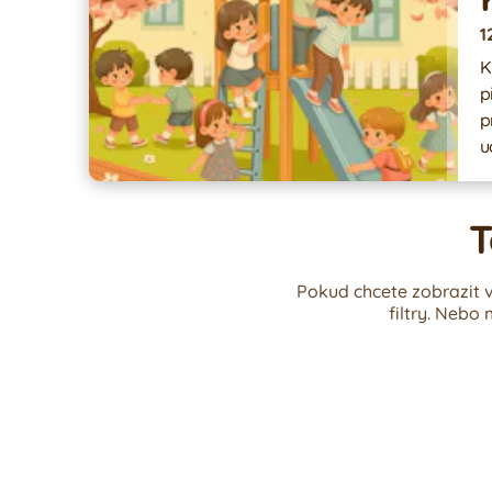
1
Klubík 
p
pr
u
T
Pokud chcete zobrazit v
filtry. Nebo