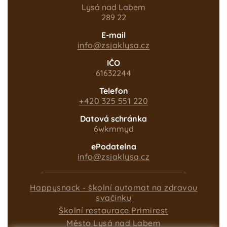
Lysá nad Labem
289 22
E-mail
info@zsjaklysa.cz
IČO
61632244
Telefon
+420 325 551 220
Datová schránka
6wkmmyd
ePodatelna
info@zsjaklysa.cz
Happysnack - školní automat na zdravou
svačinku
Školní restaurace Primirest
Město Lysá nad Labem