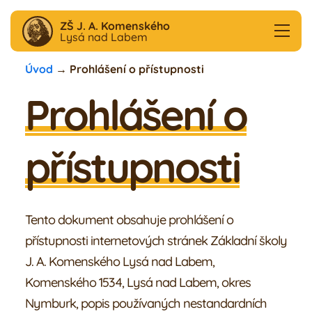
ZŠ J. A. Komenského
Lysá nad Labem
Úvod
→
Prohlášení o přístupnosti
Aktuality
Prohlášení o
F
B
přístupnosti
Škola
Družina
Tento dokument obsahuje prohlášení o
Školní klub
přístupnosti internetových stránek Základní školy
J. A. Komenského Lysá nad Labem,
Jídelna
Komenského 1534, Lysá nad Labem, okres
Nymburk, popis používaných nestandardních