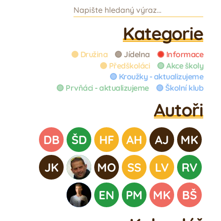
Galerie
Kategorie
Náš tým
Družina
Jídelna
Informace
Předškoláci
Akce školy
Žáci
Kroužky - aktualizujeme
Prvňáci - aktualizujeme
Školní klub
Rodiče
Autoři
DB
ŠD
HF
AH
AJ
MK
JK
MO
SS
LV
RV
EN
PM
MK
BŠ