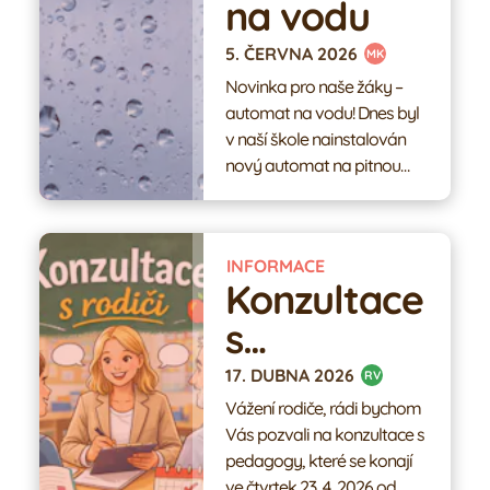
na vodu
5. ČERVNA 2026
MK
Novinka pro naše žáky –
automat na vodu! Dnes byl
v naší škole nainstalován
nový automat na pitnou
vodu. Žáci si z něj mohou
během dne zcela zdarma
načepovat chlazenou
INFORMACE
filtrovanou vodu – perlivou
Konzultace
nebo neperlivou. K využití
automatu stačí, když si děti
s
přinesou do školy vlastní
pedagogy
prázdnou lahev, kterou si
17. DUBNA 2026
RV
mohou podle potřeby
Vážení rodiče, rádi bychom
doplňovat. Věříme, že tato
Vás pozvali na konzultace s
novinka podpoří správný
pedagogy, které se konají
pitný režim a zároveň
ve čtvrtek 23. 4. 2026 od