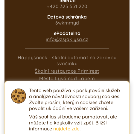
Telefon
+420 325 551 220
Datová schránka
6wkmmyd
ePodatelna
info@zsjaklysa.cz
Happysnack - školní automat na zdravou
svačinku
Školní restaurace Primirest
Město Lysá nad Labem
DDM Nymburk
Tento web používá k poskytování služeb
Ministerstvo školství
a analýze návštěvnosti soubory cookies.
Nastavení cookies
Zvolte prosím, kterým cookies chcete
Ochrana osobních údajů
Prohlášení o
povolit ukládání ve vašem zařízení.
přístupnosti
Ochrana oznamovatele
Váš souhlas si budeme pamatovat, ale
můžete ho kdykoliv vzít zpět. Bližší
informace
najdete zde
.
© 2026, Všechna práva vyhrazena