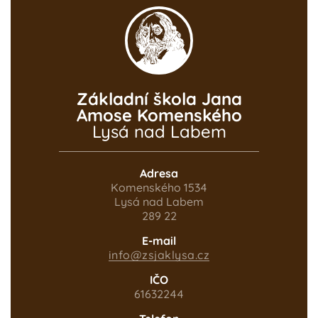
Základní škola Jana
Amose Komenského
Lysá nad Labem
Adresa
Komenského 1534
Lysá nad Labem
289 22
E-mail
info@zsjaklysa.cz
IČO
61632244