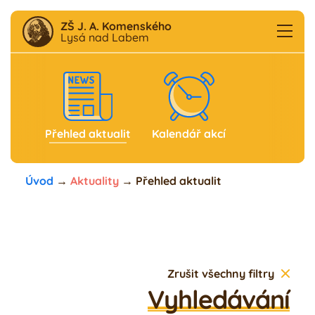
ZŠ J. A. Komenského
Lysá nad Labem
Aktuality
F
B
Přehled aktualit
Kalendář akcí
Škola
Úvod
→
Aktuality
→
Přehled aktualit
Družina
Školní klub
Zrušit všechny filtry
Jídelna
Vyhledávání