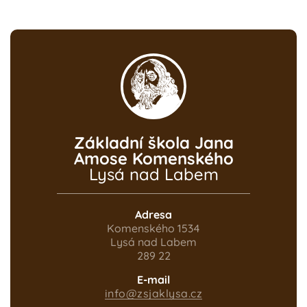
DRUŽINA
Informace o
provozu ŠD a
ŠK
15. ČERVNA 2026
Základní škola Jana
Amose Komenského
Lysá nad Labem
Adresa
Komenského 1534
Lysá nad Labem
289 22
E-mail
info@zsjaklysa.cz