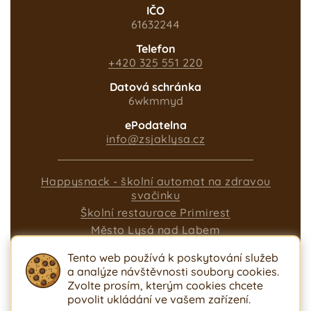
INFORMACE
IČO
Automat na
61632244
vodu
Telefon
+420 325 551 220
5. ČERVNA 2026
Datová schránka
6wkmmyd
ePodatelna
info@zsjaklysa.cz
Happysnack - školní automat na zdravou
svačinku
Školní restaurace Primirest
Město Lysá nad Labem
DDM Nymburk
Tento web používá k poskytování služeb
Ministerstvo školství
a analýze návštěvnosti soubory cookies.
INFORMACE
Nastavení cookies
Zvolte prosím, kterým cookies chcete
Konzultace s
Ochrana osobních údajů
Prohlášení o
povolit ukládání ve vašem zařízení.
přístupnosti
Ochrana oznamovatele