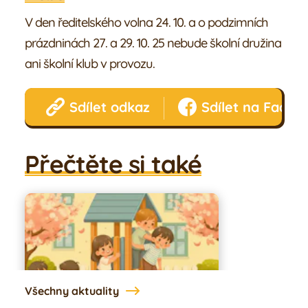
Galerie
V den ředitelského volna 24. 10. a o podzimních
prázdninách 27. a 29. 10. 25 nebude školní družina
Náš tým
ani školní klub v provozu.
Žáci
Sdílet odkaz
Sdílet na Faceb
Rodiče
Přečtěte si také
Všechny aktuality