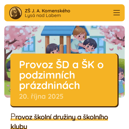
ZŠ J. A. Komenského
Lysá nad Labem
Aktuality
F
B
Provoz ŠD a ŠK o
Škola
podzimních
Družina
prázdninách
20. října 2025
Školní klub
P
rovoz školní družiny a školního
Jídelna
klubu