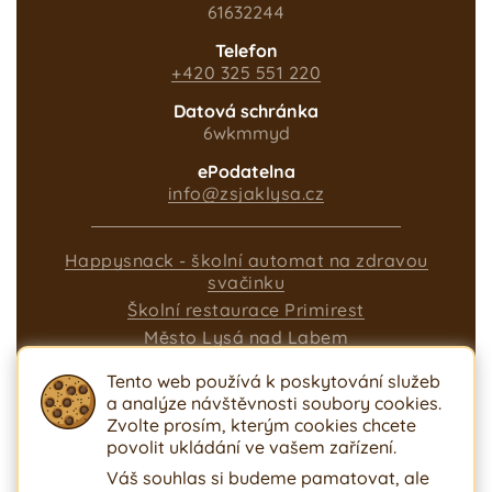
61632244
Telefon
+420 325 551 220
Datová schránka
6wkmmyd
ePodatelna
info@zsjaklysa.cz
Happysnack - školní automat na zdravou
svačinku
Školní restaurace Primirest
Město Lysá nad Labem
DDM Nymburk
Tento web používá k poskytování služeb
Ministerstvo školství
a analýze návštěvnosti soubory cookies.
Nastavení cookies
Zvolte prosím, kterým cookies chcete
Ochrana osobních údajů
Prohlášení o
povolit ukládání ve vašem zařízení.
přístupnosti
Ochrana oznamovatele
Váš souhlas si budeme pamatovat, ale