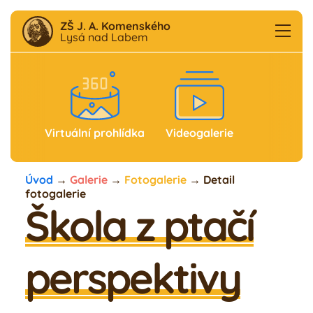
ZŠ J. A. Komenského
Lysá nad Labem
Aktuality
F
B
Virtuální prohlídka
Videogalerie
Škola
Úvod
→
Galerie
→
Fotogalerie
→
Detail
fotogalerie
Družina
Škola z ptačí
Školní klub
perspektivy
Jídelna