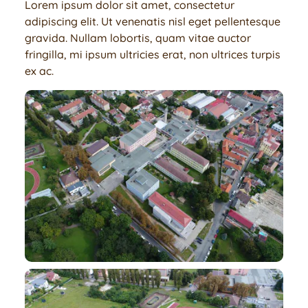
Lorem ipsum dolor sit amet, consectetur
Galerie
adipiscing elit. Ut venenatis nisl eget pellentesque
gravida. Nullam lobortis, quam vitae auctor
Náš tým
fringilla, mi ipsum ultricies erat, non ultrices turpis
ex ac.
Žáci
Rodiče