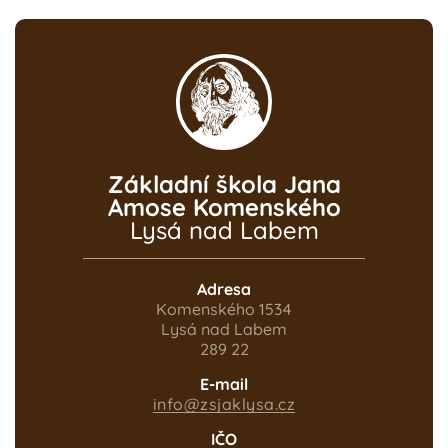
Základní škola Jana
Amose Komenského
Lysá nad Labem
Adresa
Komenského 1534
Lysá nad Labem
289 22
E-mail
info@zsjaklysa.cz
IČO