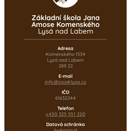
Základní škola Jana
Amose Komenského
Lysá nad Labem
Adresa
Komenského 1534
Lysá nad Labem
289 22
E-mail
info@zsjaklysa.cz
IČO
61632244
Telefon
+420 325 551 220
Datová schránka
6wkmmyd