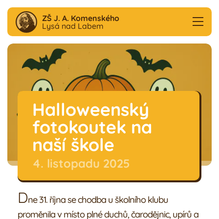
ZŠ J. A. Komenského
Lysá nad Labem
Aktuality
F
B
Halloweenský
Škola
fotokoutek na
Družina
naší škole
4. listopadu 2025
Školní klub
D
Jídelna
ne 31. října se chodba u školního klubu
proměnila v místo plné duchů, čarodějnic, upírů a