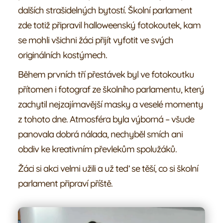
Galerie
dalších strašidelných bytostí. Školní parlament
zde totiž připravil halloweenský fotokoutek, kam
Náš tým
se mohli všichni žáci přijít vyfotit ve svých
originálních kostýmech.
Žáci
Během prvních tří přestávek byl ve fotokoutku
přítomen i fotograf ze školního parlamentu, který
Rodiče
zachytil nejzajímavější masky a veselé momenty
z tohoto dne. Atmosféra byla výborná – všude
panovala dobrá nálada, nechyběl smích ani
obdiv ke kreativním převlekům spolužáků.
Žáci si akci velmi užili a už teď se těší, co si školní
parlament připraví příště.