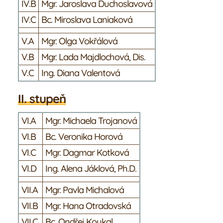
IV.B
Mgr. Jaroslava Duchoslavová
IV.C
Bc. Miroslava Laniaková
V.A
Mgr. Olga Vokřálová
V.B
Mgr. Lada Majdlochová, Dis.
V.C
Ing. Diana Valentová
II. stupeň
VI.A
Mgr. Michaela Trojanová
VI.B
Bc. Veronika Horová
VI.C
Mgr. Dagmar Kotková
VI.D
Ing. Alena Jáklová, Ph.D.
VII.A
Mgr. Pavla Michalová
VII.B
Mgr. Hana Otradovská
VII.C
Bc. Ondřej Koukal