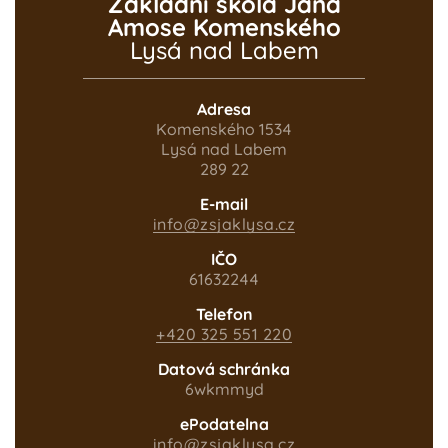
Základní škola Jana
Amose Komenského
Lysá nad Labem
Adresa
Komenského 1534
Lysá nad Labem
289 22
E-mail
info@zsjaklysa.cz
IČO
61632244
Telefon
+420 325 551 220
Datová schránka
6wkmmyd
ePodatelna
info@zsjaklysa.cz