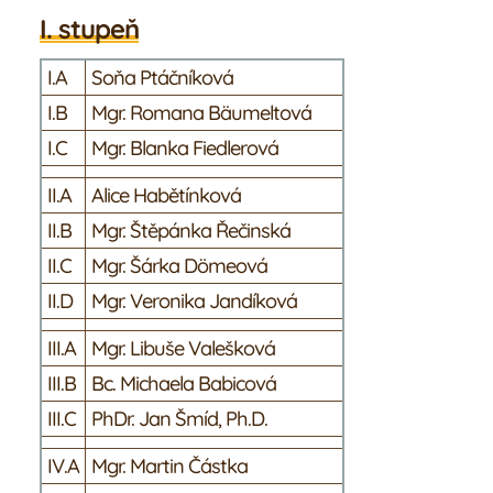
Galerie
I. stupeň
I.A
Soňa Ptáčníková
Náš tým
I.B
Mgr. Romana Bäumeltová
I.C
Mgr. Blanka Fiedlerová
Žáci
II.A
Alice Habětínková
Rodiče
II.B
Mgr. Štěpánka Řečinská
II.C
Mgr. Šárka Dömeová
II.D
Mgr. Veronika Jandíková
III.A
Mgr. Libuše Valešková
III.B
Bc. Michaela Babicová
III.C
PhDr. Jan Šmíd, Ph.D.
IV.A
Mgr. Martin Částka