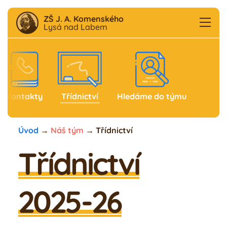
ZŠ J. A. Komenského
Lysá nad Labem
Aktuality
F
B
Kontakty
Třídnictví
Hledáme do týmu
Škola
Úvod
→
Náš tým
→
Třídnictví
Družina
Třídnictví
Školní klub
2025-26
Jídelna