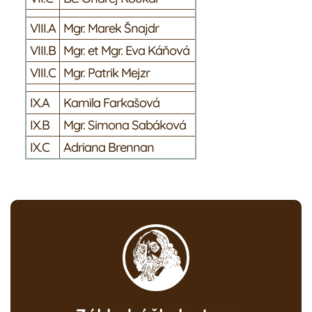
VIII.A
Mgr. Marek Šnajdr
VIII.B
Mgr. et Mgr. Eva Káňová
VIII.C
Mgr. Patrik Mejzr
IX.A
Kamila Farkašová
IX.B
Mgr. Simona Sabáková
IX.C
Adriana Brennan