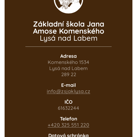
Základní škola Jana
Amose Komenského
Lysá nad Labem
INFORMACE
Adresa
Automat na
Komenského 1534
vodu
Lysá nad Labem
289 22
5. ČERVNA 2026
E-mail
info@zsjaklysa.cz
IČO
61632244
Telefon
+420 325 551 220
Datová schránka