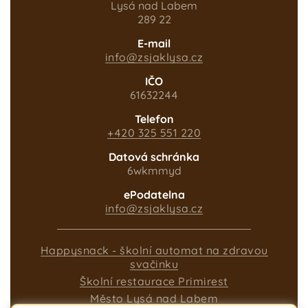
Lysá nad Labem
289 22
E-mail
info@zsjaklysa.cz
IČO
61632244
Telefon
+420 325 551 220
Datová schránka
6wkmmyd
ePodatelna
info@zsjaklysa.cz
Happysnack - školní automat na zdravou
svačinku
Školní restaurace Primirest
Město Lysá nad Labem