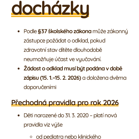
docházky
Galerie
Náš tým
Podle
§ 37 školského zákona
může zákonný
zástupce požádat o odklad, pokud
Žáci
zdravotní stav dítěte dlouhodobě
neumožňuje účast ve vyučování.
Rodiče
Žádost o odklad musí být podána v době
zápisu (15. 1.–15. 2. 2026)
a doložena dvěma
doporučeními
Přechodná pravidla pro rok 2026
Děti narozené do 31. 3. 2020 – platí nová
pravidla viz výše
od pediatra nebo klinického