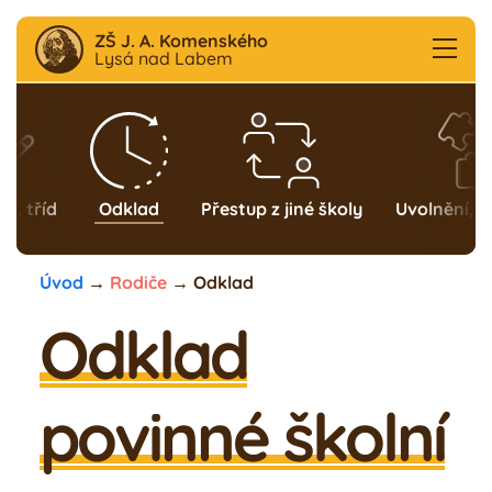
ZŠ J. A. Komenského
Lysá nad Labem
Aktuality
F
B
 1. tříd
Odklad
Přestup z jiné školy
Uvolnění, o
Škola
Úvod
→
Rodiče
→
Odklad
Družina
Odklad
Školní klub
povinné školní
Jídelna