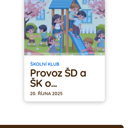
ŠKOLNÍ KLUB
Provoz ŠD a
ŠK o
podzimních
20. ŘÍJNA 2025
prázdninách