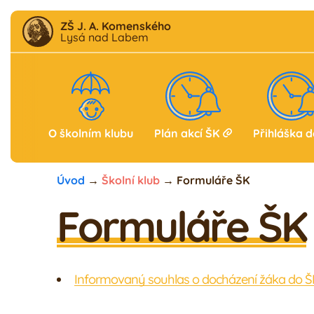
ZŠ J. A. Komenského
Lysá nad Labem
Aktuality
F
B
Škola
Družina
Školní klub
Jídelna
G
O školním klubu
Plán akcí ŠK
Přihláška 
Úvod
→
Školní klub
→
Formuláře ŠK
Formuláře ŠK
Informovaný souhlas o docházení žáka do Š