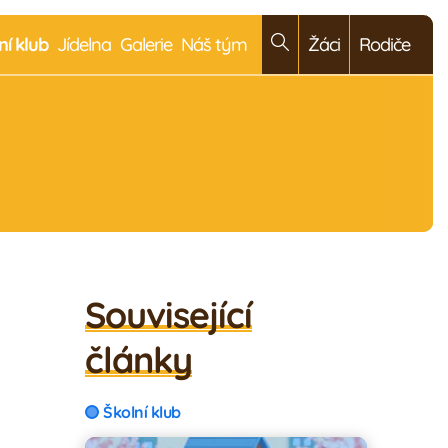
ní klub
Jídelna
Galerie
Náš tým
Žáci
Rodiče
Související
články
Školní klub