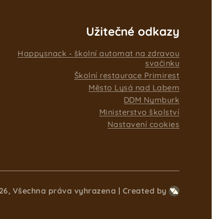
Užitečné odkazy
Happysnack - školní automat na zdravou
svačinku
Školní restaurace Primirest
Město Lysá nad Labem
DDM Nymburk
Ministerstvo školství
Nastavení cookies
26, Všechna práva vyhrazena
Created by