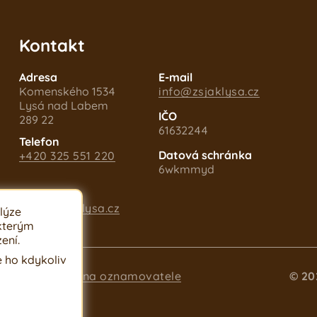
Kontakt
Adresa
E-mail
Komenského 1534
info@zsjaklysa.cz
Lysá nad Labem
IČO
289 22
61632244
Telefon
Datová schránka
+420 325 551 220
6wkmmyd
ePodatelna
info@zsjaklysa.cz
lýze
 kterým
ení.
 ho kdykoliv
pnosti
Ochrana oznamovatele
© 20