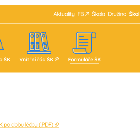
Aktuality
F
B
Škola
Družina
Škol
alerie
Náš tým
Žáci
Rodiče
do ŠK
Vnitřní řád ŠK
Formuláře ŠK
K po dobu léčby
(.
PDF
)