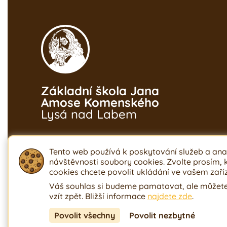
Základní škola Jana
Amose Komenského
Lysá nad Labem
Tento web používá k poskytování služeb a ana
návštěvnosti soubory cookies. Zvolte prosím,
cookies chcete povolit ukládání ve vašem zaříz
Váš souhlas si budeme pamatovat, ale můžete
vzít zpět. Bližší informace
najdete zde
.
Ochrana osobních údajů
Prohlášení o přístu
Povolit všechny
Povolit nezbytné