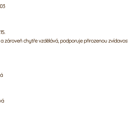
303
15.
 a zároveň chytře vzdělává, podporuje přirozenou zvídavos
vá
vá