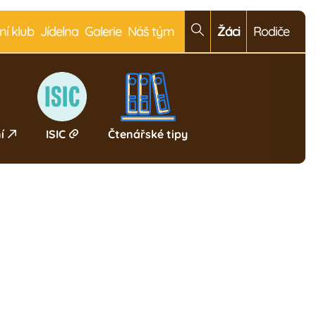
ní klub
Jídelna
Galerie
Náš tým
Žáci
Rodiče
í
ISIC
Čtenářské tipy