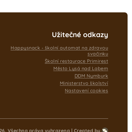
Užitečné odkazy
Happysnack - školní automat na zdravou
svačinku
Školní restaurace Primirest
Město Lysá nad Labem
DDM Nymburk
Ministerstvo školství
Nastavení cookies
26, Všechna práva vyhrazena
Created by