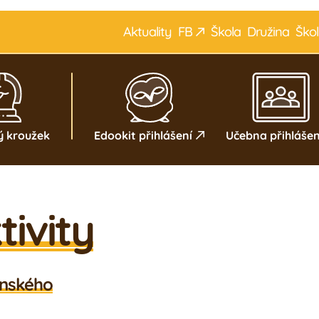
Aktuality
F
B
Škola
Družina
Škol
lerie
Náš tým
Žáci
Rodiče
ý kroužek
Edookit přihlášení
Učebna přihlášen
ivity
enského