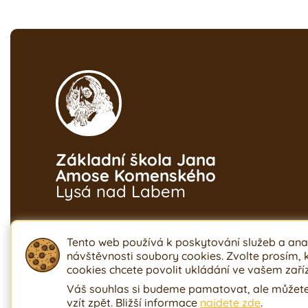
Základní škola Jana
Amose Komenského
Lysá nad Labem
Tento web používá k poskytování služeb a ana
návštěvnosti soubory cookies. Zvolte prosím,
cookies chcete povolit ukládání ve vašem zaříz
Váš souhlas si budeme pamatovat, ale můžete
vzít zpět. Bližší informace
najdete zde
.
Ochrana osobních údajů
Prohlášení o přístu