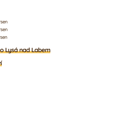
rsen
rsen
rsen
ého Lysá nad Labem
í