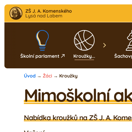
ZŠ J. A. Komenského
Lysá nad Labem
Aktuality
F
B
Škola
Družina
Školní klub
Jídelna
Ga
Školní parlament
Kroužky
...
Šachov
Úvod
→
Žáci
→
Kroužky
Mimoškolní akt
Nabídka kroužků na ZŠ J. A. Kom