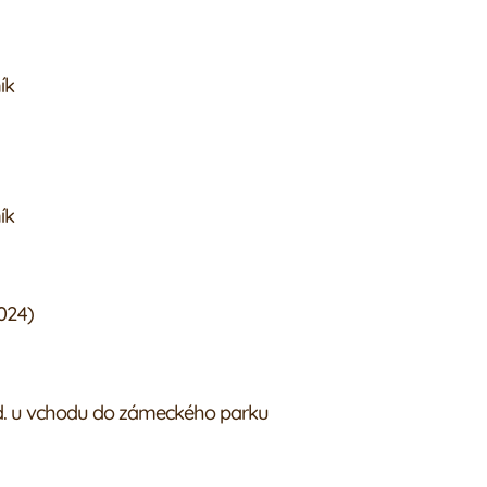
ík
ík
2024)
 hod. u vchodu do zámeckého parku