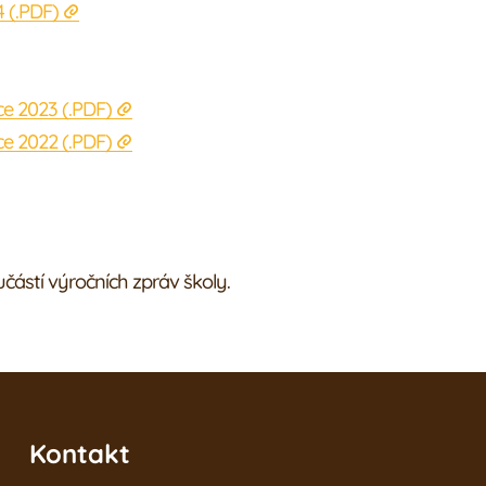
4
(.
PDF
)
ce 2023
(.
PDF
)
ce 2022
(.
PDF
)
částí výročních zpráv školy.
Kontakt