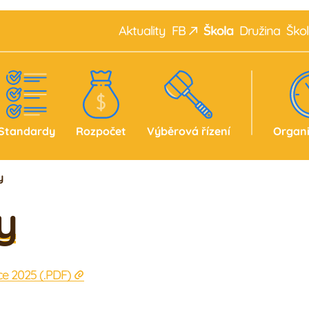
Aktuality
F
B
Škola
Družina
Škol
lerie
Náš tým
Žáci
Rodiče
Standardy
Rozpočet
Výběrová řízení
Organi
y
y
ce 2025
(.
PDF
)